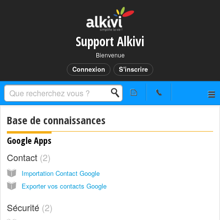
Support Alkivi
Bienvenue
Connexion
S'inscrire
Base de connaissances
Google Apps
Contact
2
Importation Contact Google
Exporter vos contacts Google
Sécurité
2