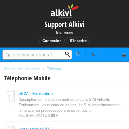
Support Alkivi
Bienvenue
Connexion
S'inscrire
Accueil des solutions
Télécom
Téléphonie Mobile
eSIM - Explication
Description du fonctionnement de la carte SIM virtuelle
Évidemment, vous vous en doutez, l’e-SIM vient directement
remplacer sa prédécesseure et se retrouv...
Mar, 9 Avr., 2024 à 2:55 H
Installation eSIM