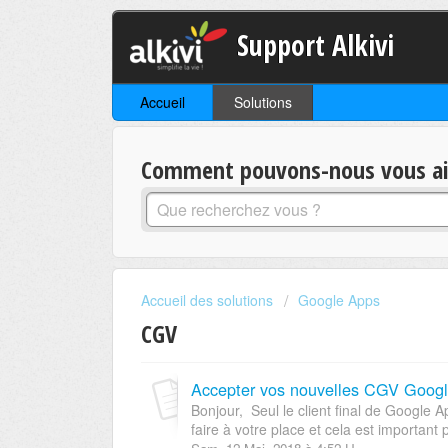
Support Alkivi
Accueil
Solutions
Comment pouvons-nous vous aid
Accueil des solutions
Google Apps
CGV
Accepter vos nouvelles CGV Googl
Bonjour, Seul le client final de Google A
faire à votre place et cela est important p