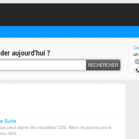
Co
er aujourd’hui ?
un
RECHERCHER
e Suite
pps peut signer les nouvelles CGV. Alkivi ne pourra pas le
our être...