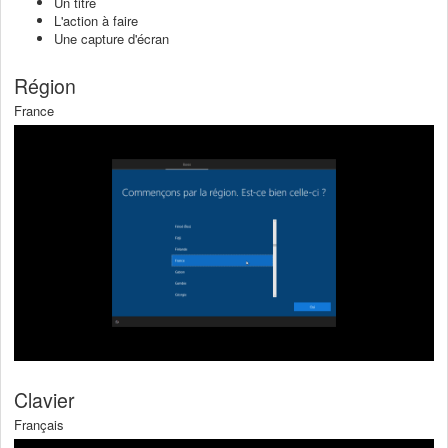
Un titre
L'action à faire
Une capture d'écran
Région
France
Clavier
Français