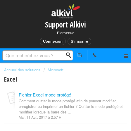
Support Alkivi
Bienvenue
Connexion
S'inscrire
Accueil des solutions
Microsoft
Excel
Fichier Excel mode protégé
Comment quitter le mode protégé afin de pouvoir modifier,
enregistrer ou imprimer un fichier ? Quitter le mode protégé et
modifier lorsque la barre des ...
Mar, 11 Avr., 2017 à 2:57 H