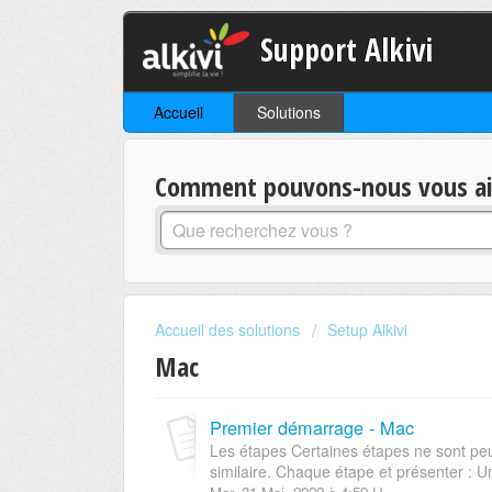
Support Alkivi
Accueil
Solutions
Comment pouvons-nous vous aid
Accueil des solutions
Setup Alkivi
Mac
Premier démarrage - Mac
Les étapes Certaines étapes ne sont peut
similaire. Chaque étape et présenter : Un 