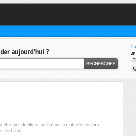
Co
er aujourd’hui ?
un
RECHERCHER
 être pas identique, mais dans la globalité, ce sera
titre L'act...