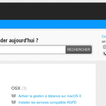
Co
er aujourd’hui ?
un
RECHERCHER
OSX
3
Activer la gestion à distance sur macOS X
Installer les services compatible RGPD