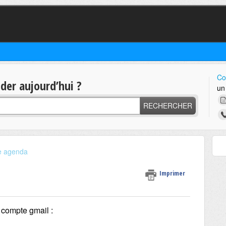
Co
er aujourd’hui ?
un
RECHERCHER
e agenda
Imprimer
 compte gmail :